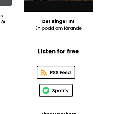
n.
Det Ringer In!
 åt
En podd om lärande
Listen for free
RSS Feed
Spotify