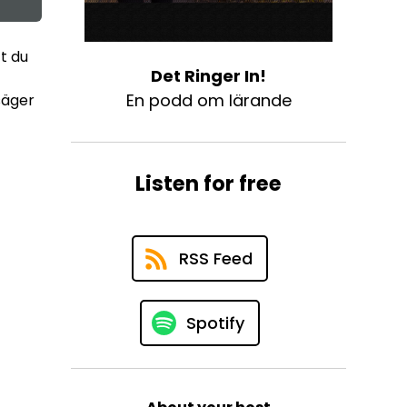
t du
Det Ringer In!
En podd om lärande
säger
Listen for free
RSS Feed
Spotify