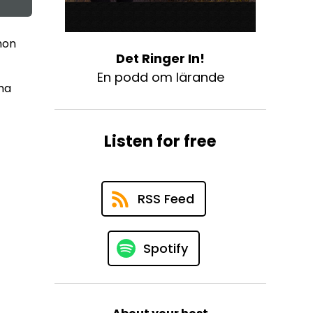
hon
Det Ringer In!
En podd om lärande
mma
Listen for free
RSS Feed
Spotify