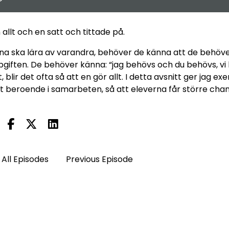
allt och en satt och tittade på.
na ska lära av varandra, behöver de känna att de behöv
pgiften. De behöver känna: “jag behövs och du behövs, vi 
blir det ofta så att en gör allt. I detta avsnitt ger jag e
igt beroende i samarbeten, så att eleverna får större chan
All Episodes
Previous Episode