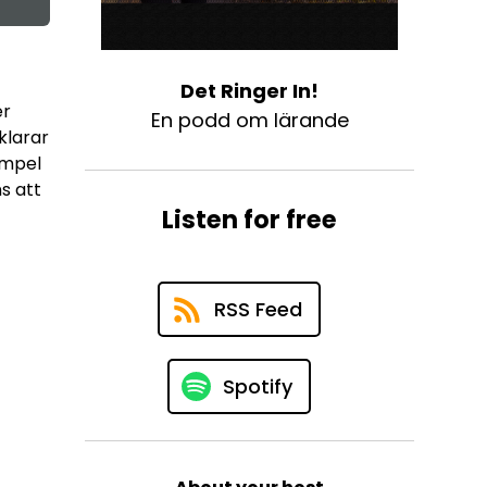
Det Ringer In!
er
En podd om lärande
klarar
xempel
s att
Listen for free
RSS Feed
Spotify