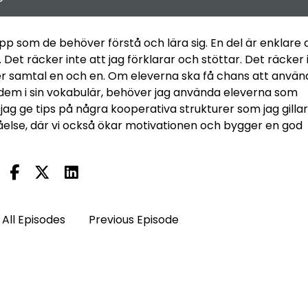
 som de behöver förstå och lära sig. En del är enklare 
. Det räcker inte att jag förklarar och stöttar. Det räcker 
er samtal en och en. Om eleverna ska få chans att använ
a dem i sin vokabulär, behöver jag använda eleverna som
l jag ge tips på några kooperativa strukturer som jag gillar
åelse, där vi också ökar motivationen och bygger en god
All Episodes
Previous Episode