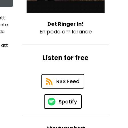
att
Det Ringer In!
inte
En podd om lärande
da
 att
Listen for free
RSS Feed
Spotify