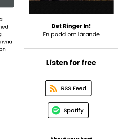
na
Det Ringer In!
 med
En podd om lärande
g
krivna
ion
Listen for free
RSS Feed
Spotify