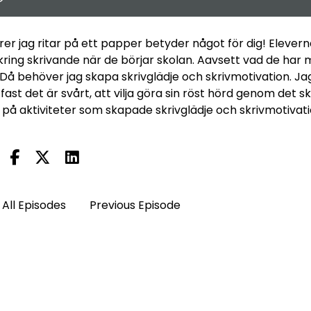
urer jag ritar på ett papper betyder något för dig! Elever
ring skrivande när de börjar skolan. Aavsett vad de har
t. Då behöver jag skapa skrivglädje och skrivmotivation. Ja
fast det är svårt, att vilja göra sin röst hörd genom det s
ips på aktiviteter som skapade skrivglädje och skrivmotivat
All Episodes
Previous Episode