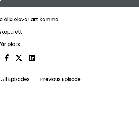
tta alla elever att komma
t skapa ett
år plats.
All Episodes
Previous Episode