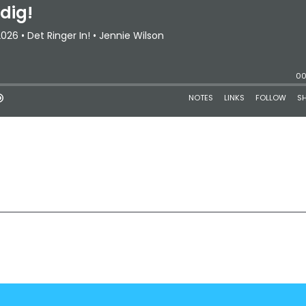
20
21
22
23
Last